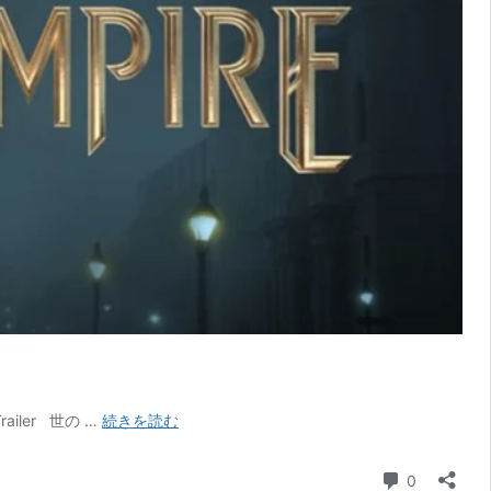
ミ
ailer 世の …
続きを読む
ス
テ
コメント
0
リ